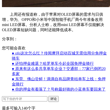
上周还有报道称，由于苹果对OLED屏幕的需求与日俱
增，华为、OPPO和小米等中国智能手机厂商今年准备改用
mini LED屏幕。分析人士称，改用mini LED屏幕不仅能解决
OLED屏幕短缺问题，同时还能降低成本。
分享到：
您可能会喜欢
● ofo这次怎么扛？传闻摩拜启动百城无需信用分免押金
骑车
● 还怕押金难退？哈罗单车今起全国免押金骑行
● 原来有这么多共享单车企业？交通部：77家已倒闭20
多家
● 东莞、佛山尝鲜！滴滴自有品牌青桔单车上线：免押
金骑行
● 你的押金有着落了？号称最好骑的小蓝单车要回来了
评论
最多可输入140个字