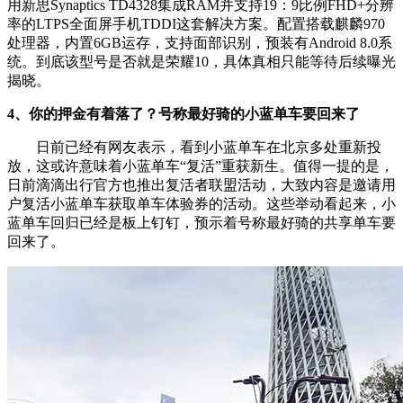
用新思Synaptics TD4328集成RAM并支持19：9比例FHD+分辨
率的LTPS全面屏手机TDDI这套解决方案。配置搭载麒麟970
处理器，内置6GB运存，支持面部识别，预装有Android 8.0系
统。到底该型号是否就是荣耀10，具体真相只能等待后续曝光
揭晓。
4、你的押金有着落了？号称最好骑的小蓝单车要回来了
日前已经有网友表示，看到小蓝单车在北京多处重新投
放，这或许意味着小蓝单车“复活”重获新生。值得一提的是，
日前滴滴出行官方也推出复活者联盟活动，大致内容是邀请用
户复活小蓝单车获取单车体验券的活动。这些举动看起来，小
蓝单车回归已经是板上钉钉，预示着号称最好骑的共享单车要
回来了。