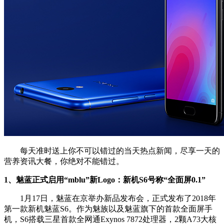
每天准时送上你不可以错过的当天热点新闻，尽享一天的
营养资讯大餐，你绝对不能错过。
1、魅蓝正式启用“mblu”新Logo：新机S6号称“全面屏0.1”
1月17日，魅蓝在京举办新品发布会，正式发布了2018年
第一款新机魅蓝S6。作为魅族以及魅蓝旗下的首款全面屏手
机，S6搭载三星首款全网通Exynos 7872处理器，2颗A73大核