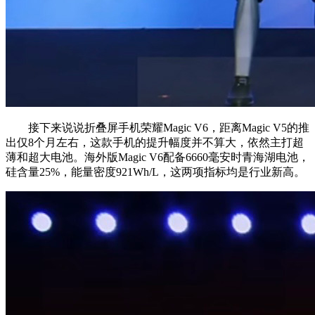
接下来说说折叠屏手机荣耀Magic V6，距离Magic V5的推
出仅8个月左右，这款手机的提升幅度并不算大，依然主打超
薄和超大电池。海外版Magic V6配备6660毫安时青海湖电池，
硅含量25%，能量密度921Wh/L，这两项指标均是行业新高。