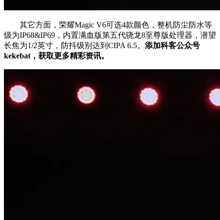
其它方面，荣耀Magic V6可选4款颜色，整机防尘防水等
级为IP68&IP69，内置满血版第五代骁龙8至尊版处理器，潜望
长焦为1/2英寸，防抖级别达到CIPA 6.5。
添加科客公众号
kekebat，获取更多精彩资讯。