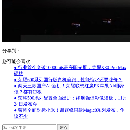
分享到：
您可能会喜欢
● 行业首个突破10000nits高亮阳光屏，荣耀X80 Pro Max
硬核
● 荣耀600系列国行版真机偷跑，性能缩水还要涨价？
● 两天三款国产Air新机！荣耀联想红魔PK苹果Air哪家
强？都有短板
● 荣耀500系列配置全面出炉：续航强但影像短板，11月
24日发布会
● 荣耀全面对标小米！谢霆锋同款Magic8系列发布，争
议不少
评论