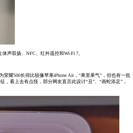
声双扬、NFC、红外遥控和Wi-Fi 7。
0长得比较像苹果iPhone Air，“果里果气”，但也有一批
其特征，看上去有点怪，部分网友直言此设计“丑”、“画蛇添足”，