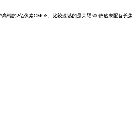
颗中高端的2亿像素CMOS。比较遗憾的是荣耀500依然未配备长焦