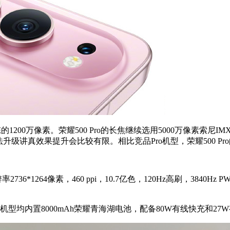
200万像素。荣耀500 Pro的长焦继续选用5000万像素索尼IM
级讲真效果提升会比较有限。相比竞品Pro机型，荣耀500 P
736*1264像素，460 ppi，10.7亿色，120Hz高刷，3840
内置8000mAh荣耀青海湖电池，配备80W有线快充和27W有线