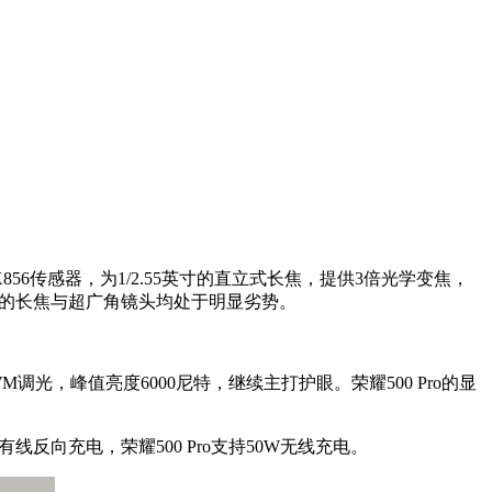
X856传感器，为1/2.55英寸的直立式长焦，提供3倍光学变焦，
ro的长焦与超广角镜头均处于明显劣势。
Hz PWM调光，峰值亮度6000尼特，继续主打护眼。荣耀500 Pro的显
反向充电，荣耀500 Pro支持50W无线充电。