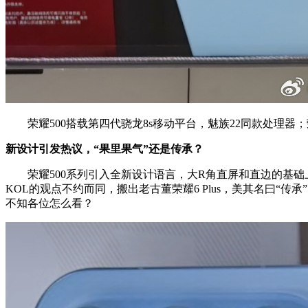
荣耀500搭载第四代骁龙8s移动平台，魅族22同款处理器；荣耀
新设计引发热议，“果里果气”还是传承？
荣耀500系列引入全新设计语言，大R角直屏和直边的基础上，背
KOL的观点不约而同，搬出老古董荣耀6 Plus，美其名曰“传
不知各位怎么看？