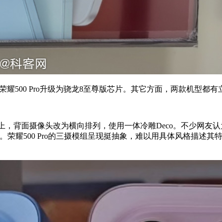
500 Pro升级为骁龙8至尊版芯片。其它方面，两款机型都有立体
面摄像头改为横向排列，使用一体冷雕Deco。不少网友认为荣耀50
承”。荣耀500 Pro的三摄模组呈现挺抽象，难以用具体风格描述