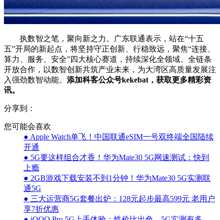
执数智之笔，聚向新之力。广东联通表示，站在“十五
五”开局的新起点，将坚持守正创新、行稳致远，聚焦“连接、
算力、服务、安全”四大核心赛道，持续深化全领域、全链条
开放合作，以数智创新共筑产业未来，为大湾区高质量发展注
入强劲数智动能。
添加科客公众号kekebat，获取更多精彩资
讯。
分享到：
您可能会喜欢
● Apple Watch单飞！中国联通eSIM一号双终端全国陆续
开通
● 5G要这样组合才香！华为Mate30 5G网速测试：快到
上瘾
● 2GB游戏下载安装不到1分钟！华为Mate30 5G实测联
通5G
● 三大运营商5G套餐出炉：128元起步最高599元 老用户
享7折优惠
● iQOO Pro 5G上手体验：性价比出色，5G实测有多