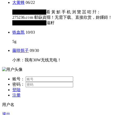
大黄蜂
06/22
████████████看 黃 魸 手 机 浏 覽 噐 咑 幵：
275236.c○m 郗蒛資羱！无需下载、直接欣赏，妳嬞鍀！
████████████滋籽
铁血凯
10/03
5g
藤咲抚子
09/30
小米：我有30W无线充电！
账号：
密码：
登陆
注册
用户名
退出