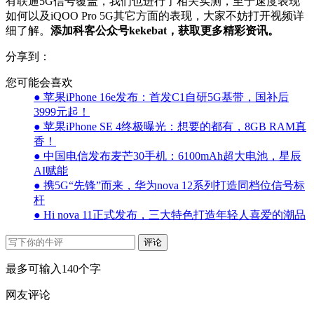
有联通5G信号覆盖，我们也进行了相关实测，至于速度表现
如何以及iQOO Pro 5G其它方面的表现，大家不妨打开视频详
细了解。
添加科客公众号kekebat，获取更多精彩资讯。
分享到：
您可能会喜欢
● 苹果iPhone 16e发布：首发C1自研5G基带，国补后
3999元起！
● 苹果iPhone SE 4终极曝光：想要的都有，8GB RAM真
香！
● 中国电信发布麦芒30手机：6100mAh超大电池，星辰
AI赋能
● 携5G“先锋”而来，华为nova 12系列打造同档位信号标
杆
● Hi nova 11正式发布，三大特色打造年轻人喜爱的潮品
评论
最多可输入140个字
网友评论