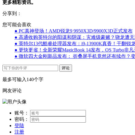
更多精彩资讯。
分享到：
您可能会喜欢
● PC真神登场！AMD锐龙9 9950X3D/9900X3D正式发布
● 高通收购英特尔的阳谋和阴谋：灾难级豪赌？骁龙遭天
● 英特尔13代酷睿处理器发布：i9-13900K真香！干翻锐龙
● 更快更省！全新荣耀MagicBook 14发布，OS Turbo非
● 微软四大金刚新品发布： 折叠屏手机竟然还有续作？
评论
最多可输入140个字
网友评论
账号：
密码：
登陆
注册