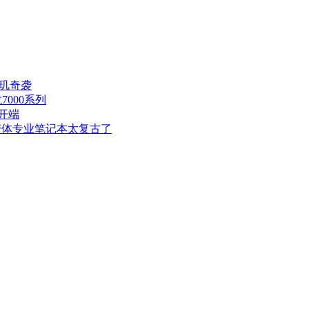
玑奇袭
7000系列
凡开端
变体专业笔记本太复古了