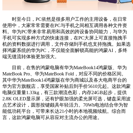
时至今日，PC依然是很多用户工作的主用设备，在日常
使用中，大家常常需要在PC与手机之间相互调用各种文件资
料。华为PC带来非常易用和高效的跨设备协同能力，与华为
手机可实现多种方式的快速连接，在PC大屏上可直接拖拽手
机的资料数据进行调用，文件存储到手机也支持拖拽。如果选
择鸿蒙系统的华为PC，不仅能全面解锁高能的鸿蒙AI，多终
端无缝流转体验更加强大。
目前，在售的鸿蒙电脑有华为MateBook14鸿蒙版、华为
MateBook Pro、华为MateBook Fold，对应不同的价格区间。
其中华为MateBook14鸿蒙版在华为商城以及各大电商平台的
华为官方旗舰店，享受国家补贴后到手价5610元起。这款鸿蒙
电脑仅重量1.33kg，有三款潮流色彩，内存24GB起步，提供
2.8K OLED显示屏，还有护眼加强的柔光屏可选，键盘采用波
点艺术设计，圆形按键颇具年轻活力。70Wh电池结合华为智
能低功耗平台，可带来长达21小时的本地视频续航。综合而
言，这款鸿蒙电脑可从容应对主流办公的用途。