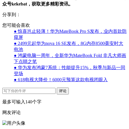
众号kekebat，获取更多精彩资讯。
分享到：
您可能会喜欢
● 惊喜岂止轻薄！华为MateBook Pro S发布，业内首款防
窥屏
● 2499元起华为nova 16 SE发布，8G内存8500毫安时大
电池
● 鸿蒙电脑一周年，全新华为MateBook Fold 非凡大师画
下点睛之笔
● 华为发布鸿蒙7系统：性能提升15%，秋季与新品一同
登场
● 618电视大降价！6000元预算这款电视闭眼入
评论
最多可输入140个字
网友评论