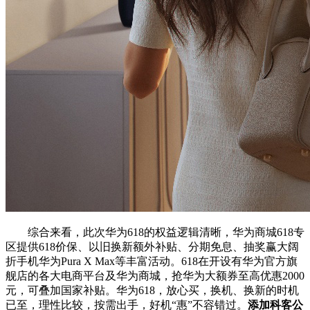
综合来看，此次华为618的权益逻辑清晰，华为商城618专
区提供618价保、以旧换新额外补贴、分期免息、抽奖赢大阔
折手机华为Pura X Max等丰富活动。618在开设有华为官方旗
舰店的各大电商平台及华为商城，抢华为大额券至高优惠2000
元，可叠加国家补贴。华为618，放心买，换机、换新的时机
已至，理性比较，按需出手，好机“惠”不容错过。
添加科客公