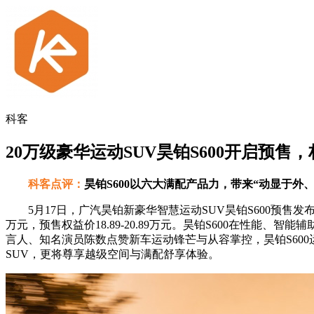
科客
20万级豪华运动SUV昊铂S600开启预售，权
科客点评：
昊铂S600以六大满配产品力，带来“动显于外
5月17日，广汽昊铂新豪华智慧运动SUV昊铂S600预售发布会正式举
万元，预售权益价18.89-20.89万元。昊铂S600在性能
言人、知名演员陈数点赞新车运动锋芒与从容掌控，昊铂S600
SUV，更将尊享越级空间与满配舒享体验。