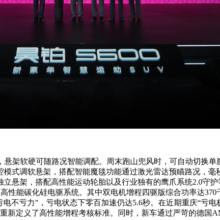
，悬架软硬可随路况智能调配。周末跑山兜风时，可自动切换单腔
腔模式调软悬架，搭配智能魔毯功能通过激光雷达预瞄路况，毫
立悬架，搭配高性能运动轮胎以及行业独有的鹰爪系统2.0守护
1高性能碳化硅电驱系统。其中双电机增程四驱版综合功率达370
亏电不亏力”，亏电状态下零百加速仍达5.6秒。在近期重庆“亏电极速
，重新定义了高性能增程考核标准。同时，新车通过严苛的德国AM