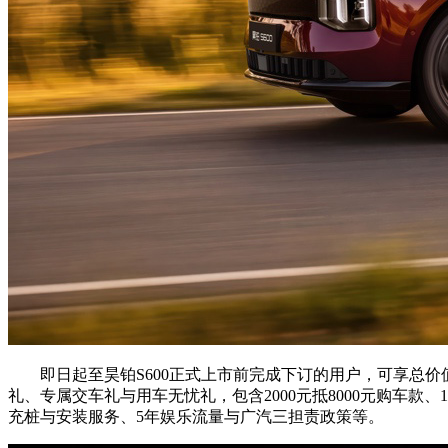
即日起至昊铂S600正式上市前完成下订的用户，可享总价值
礼、专属交车礼与用车无忧礼，包含2000元抵8000元购车款、1
充桩与安装服务、5年娱乐流量与广汽三担责政策等。