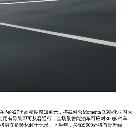
27个高精度感知单元，搭载融合Momenta R6强化学习大
常使用有导航即可从容通行，全场景智能泊车可应对300多种车
将潜在危险化解于无形。下半年，昊铂S600还将首批升级