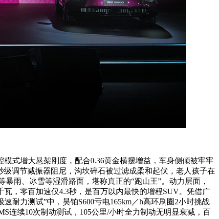
模式增大悬架刚度，配合0.36黄金横摆增益，车身侧倾被牢牢
秒级调节减振器阻尼，沟坎碎石被过滤成柔和起伏，老人孩子在
等暴雨、冰雪等湿滑路面，堪称真正的“跑山王”。动力层面，
千瓦，零百加速仅4.3秒，是百万以内最快的增程SUV。凭借广
耐力测试”中，昊铂S600亏电165km／h高环刷圈2小时挑战
S连续10次制动测试，105公里/小时全力制动无明显衰减，百