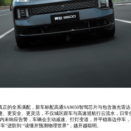
全系满配，新车标配高通SA8650智驾芯片与包含激光雷达在内的
、更便捷、更安全、更灵活，不仅城区跟车与高速巡航行云流水，日
S内未响应告警，车辆会主动减速、打灯变道，并平稳靠边停车，
好开车”进阶到 “读懂并预测物理世界”，越开越聪明。