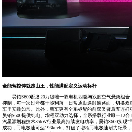
全能驾控铸就跑山王，性能满配定义运动标杆
昊铂S600配备20万级唯一双电机四驱与双腔空气悬架组合
抑制，每一次过弯都干脆利落；日常通勤遇颠簸路面，切换双
车里安睡如常。此外，新车更有全系标配的前双叉臂后五连杆独
昊铂S600提供纯电、增程双动力选择，全系搭载行业唯一12合
汽星源增程技术85kW行业最高持续发电功率，昊铂S600实现“
成功，亏电极速可达193km/h，打破了增程亏电极速耐力纪录