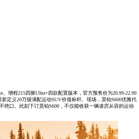
215四驱Ultra+四款配置版本，官方预售价为20.99-22.99
重新定义20万级满配运动SUV价值标杆。现场，昊铂S600优雅代
不绝口。此刻下订昊铂S600，不仅能收获一辆凌厉从容的运动