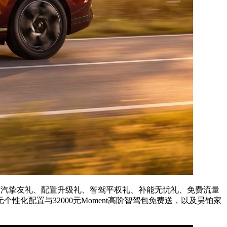
广汽挚友礼、配置升级礼、智驾平权礼、补能无忧礼、免费流量
元个性化配置与32000元Moment高阶智驾包免费送，以及昊铂家