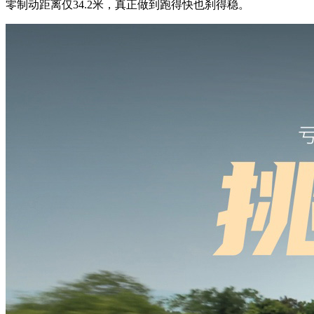
零制动距离仅34.2米，真正做到跑得快也刹得稳。