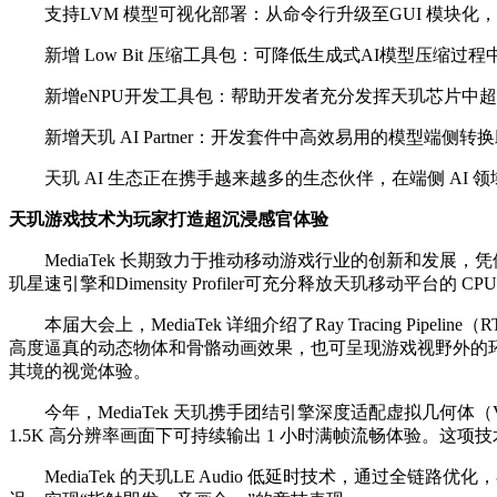
支持LVM 模型可视化部署：从命令行升级至GUI 模块化，
新增 Low Bit 压缩工具包：可降低生成式AI模型压缩过
新增eNPU开发工具包：帮助开发者充分发挥天玑芯片中超能效
新增天玑 AI Partner：开发套件中高效易用的模型端侧转
天玑 AI 生态正在携手越来越多的生态伙伴，在端侧 AI
天玑游戏技术为玩家打造超沉浸感官体验
MediaTek 长期致力于推动移动游戏行业的创新和发展，凭借持
玑星速引擎和Dimensity Profiler可充分释放天玑移
本届大会上，MediaTek 详细介绍了Ray Tracing Pi
高度逼真的动态物体和骨骼动画效果，也可呈现游戏视野外的环境及
其境的视觉体验。
今年，MediaTek 天玑携手团结引擎深度适配虚拟几何体（Vir
1.5K 高分辨率画面下可持续输出 1 小时满帧流畅体验。这
MediaTek 的天玑LE Audio 低延时技术，通过全