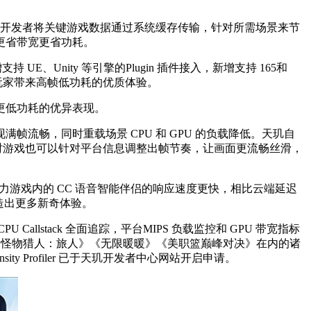
存，助力开发者将关键游戏数据通过系统缓存传输，针对所需场景来节
更省带宽更省功耗。
、Unity 等引擎的Plugin 插件接入，新增支持 165和
玩家带来高帧低功耗的优质体验。
更低功耗的优异表现。
畅，同时重载场景 CPU 和 GPU 的负载降低。天玑自
同时游戏也可以针对平台信息调整出帧节奏，让画面更流畅丝滑，
，助力游戏内的 CC 语音智能伴侣的响应速度更快，相比云端延迟
造出更多新奇体验。
 Callstack 全面追踪，平台MIPS 负载监控和 GPU 带宽指标
《怪物猎人：旅人》《无限暖暖》《美职篮巅峰对决》在内的诸
ty Profiler 已于天玑开发者中心网站开启申请。