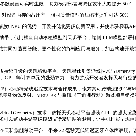
参数设置可实时生效，助力模型部署与调优效率大幅提升 50%
程中对设备内存的占用率，相同质量模型的压缩率提升可达 58%；
 NPU 的优势，开发并优化更多创新应用，并使常驻轻载AI
换助手，低门槛全自动移植模型到天玑平台，端侧 LLM模型部署耗
 领域共同打造更智能、更个性化的终端应用与服务，加速构建开
续升级的天玑移动平台、天玑星速引擎游戏技术与Dimensity 
动平台的 CPU、GPU 等计算单元的强劲算力，助力游戏开发者发挥天
peline（RTP）移动端光线追踪技术与合作成果，该方案可跨端适配P
物体反射。MediaTek 与腾讯《三角洲行动》游戏项目组携
tual Geometry）技术，依托天玑移动平台强劲 GPU 的
项技术可以帮助手游突破模型渲染精细度的限制，让手机也能呈现画质
链路优化，在天玑旗舰移动平台上带来 32 毫秒更低延迟蓝牙立体声