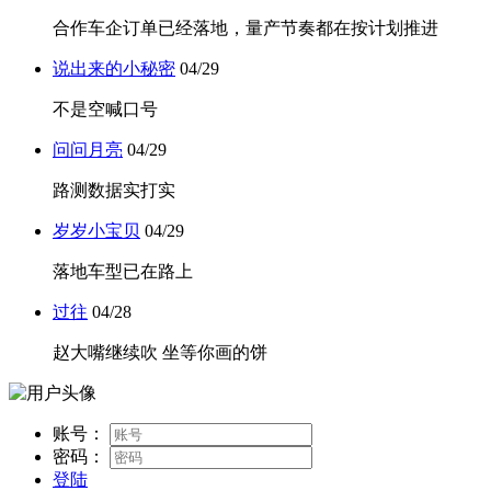
合作车企订单已经落地，量产节奏都在按计划推进
说出来的小秘密
04/29
不是空喊口号
问问月亮
04/29
路测数据实打实
岁岁小宝贝
04/29
落地车型已在路上
过往
04/28
赵大嘴继续吹 坐等你画的饼
账号：
密码：
登陆