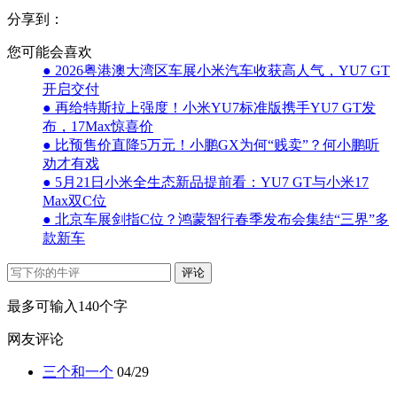
分享到：
您可能会喜欢
● 2026粤港澳大湾区车展小米汽车收获高人气，YU7 GT
开启交付
● 再给特斯拉上强度！小米YU7标准版携手YU7 GT发
布，17Max惊喜价
● 比预售价直降5万元！小鹏GX为何“贱卖”？何小鹏听
劝才有戏
● 5月21日小米全生态新品提前看：YU7 GT与小米17
Max双C位
● 北京车展剑指C位？鸿蒙智行春季发布会集结“三界”多
款新车
评论
最多可输入140个字
网友评论
三个和一个
04/29