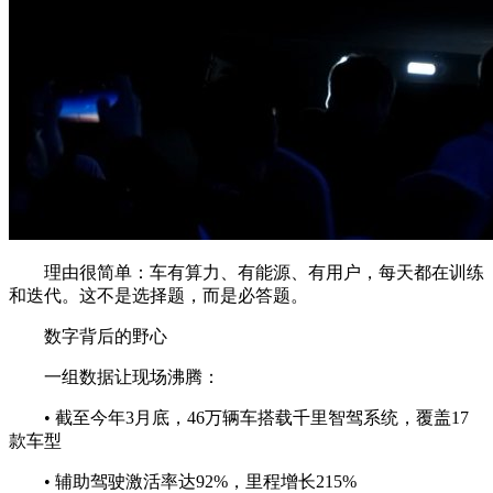
理由很简单：车有算力、有能源、有用户，每天都在训练
和迭代。这不是选择题，而是必答题。
数字背后的野心
一组数据让现场沸腾：
• 截至今年3月底，46万辆车搭载千里智驾系统，覆盖17
款车型
• 辅助驾驶激活率达92%，里程增长215%