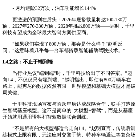
• 月均避险32万次，泊车功能增长144%
更激进的预测在后头：2026年底搭载量将达100-130万
辆，2027年270-330万辆，2028年挑战800万辆——届时，千里
科技有望成为全球最大智驾方案供应商。
"如果我们实现了800万辆，那会是什么样？"赵明反
问，"这意味着几乎每一台车都搭载智能辅助驾驶技术。"
L4之路：不止于端到端
当行业热议"端到端"时，千里科技给出了不同答案。"迈
向L4，不仅仅只有端到端。"赵明指出，即使有800万辆车在
路上，能穷尽的数据依然有限，世界模型和基础大模型才是破
局关键。
千里科技现场宣布与阶跃星辰达成战略合作，联手打造原
生智驾基座模型。这不是简单的"大模型+智驾"，而是从基座
开始就用通用语料和智驾数据联合训练。
"不是所有的大模型都适合走向L4。"赵明直言，传统后训
练模式上限有限，无法应对交警手势、特种车辆避让等复杂场