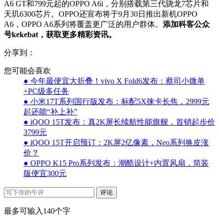
A6 GT和799元起的OPPO A6i，分别搭载第三代骁龙7芯片和
天玑6300芯片。OPPO还宣布将于9月30日推出新机OPPO
A6，OPPO A6系列将覆盖更广泛的用户群体。
添加科客公众
号kekebat，获取更多精彩资讯。
分享到：
您可能会喜欢
● 今年最便宜大折叠！vivo X Fold6发布：蔡司小微单
+PC级多任务
● 小米17T系列国行版发布：标配5X徕卡长焦，2999元
起还能“补上补”
● iQOO 15T发布：真2K屏长续航性能旗舰，首销起步价
3799元
● iQOO 15T开启预订：2K屏2亿像素，Neo系列换皮涨
价？
● OPPO K15 Pro系列发布：潮酷设计+内置风扇，简装
版便宜300元
评论
最多可输入140个字