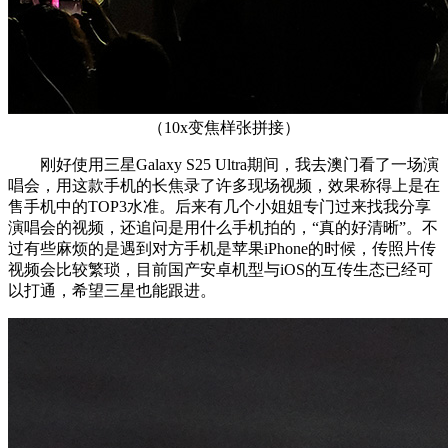
（10x变焦样张拼接）
刚好使用三星Galaxy S25 Ultra期间，我去澳门看了一场演
唱会，用这款手机的长焦录了许多现场视频，效果称得上是在
售手机中的TOP3水准。后来有几个小姐姐专门过来找我分享
演唱会的视频，还追问是用什么手机拍的，“真的好清晰”。不
过有些麻烦的是遇到对方手机是苹果iPhone的时候，传照片传
视频会比较繁琐，目前国产安卓机型与iOS的互传生态已经可
以打通，希望三星也能跟进。