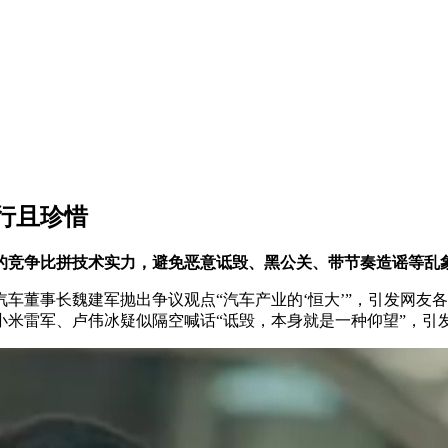
行且珍惜
的竞争比拼技术实力，避免恶意诋毁、黑公关、带节奏造谣等乱
董事长魏建军抛出争议观点“汽车产业的‘恒大’”，引发网友
米雷军、卢伟冰疑似隔空喊话“诋毁，本身就是一种仰望”，引