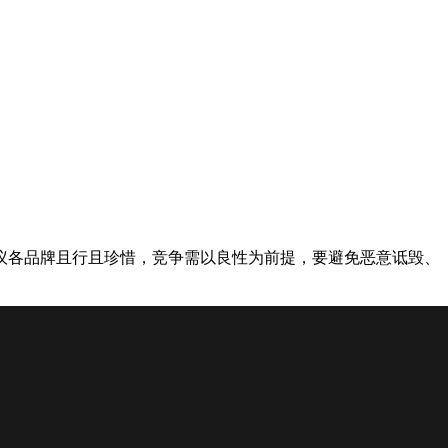
各品牌且行且珍惜，竞争需以良性为前提，要避免恶意诋毁、