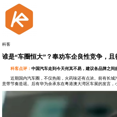
科客
谁是“车圈恒大”？奉劝车企良性竞争，且
科客点评：
中国汽车走到今天何其不易，建议各品牌之间
近期国内汽车圈，不仅热闹，火药味还有点浓。前有长城汽车
意带节奏造谣。后有华为余承东在粤港澳大湾区车展的发言，小