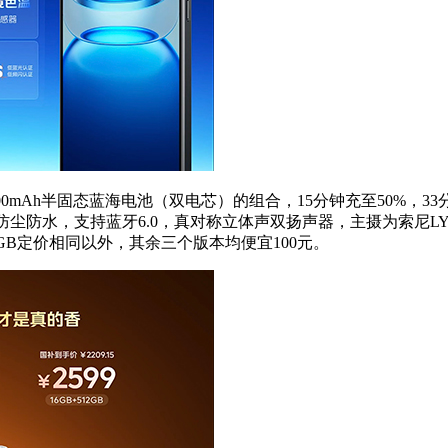
充和7000mAh半固态蓝海电池（双电芯）的组合，15分钟充至50%，
65防尘防水，支持蓝牙6.0，真对称立体声双扬声器，主摄为索尼LYT-600
B+256GB定价相同以外，其余三个版本均便宜100元。