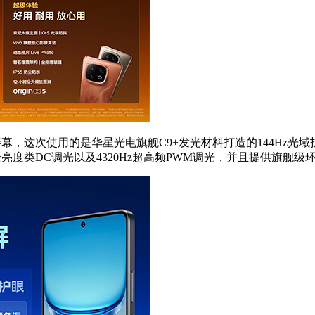
点升级屏幕，这次使用的是华星光电旗舰C9+发光材料打造的144
Pro拥有全亮度类DC调光以及4320Hz超高频PWM调光，并且提供旗舰