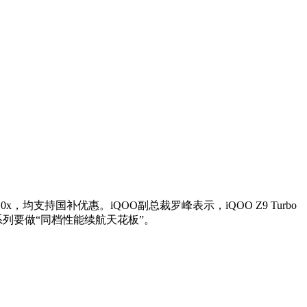
x，均支持国补优惠。iQOO副总裁罗峰表示，iQOO Z9 Turbo
bo系列要做“同档性能续航天花板”。