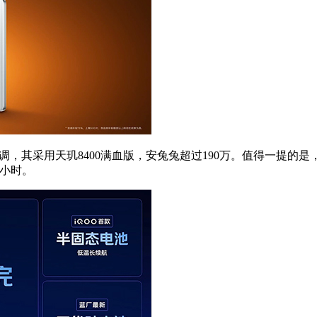
调，其采用天玑8400满血版，安兔兔超过190万。值得一提的是，iQ
5小时。