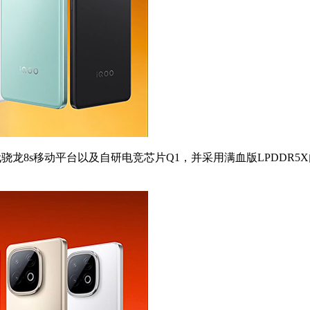
四代骁龙8s移动平台以及自研电竞芯片Q1，并采用满血版LPDDR5