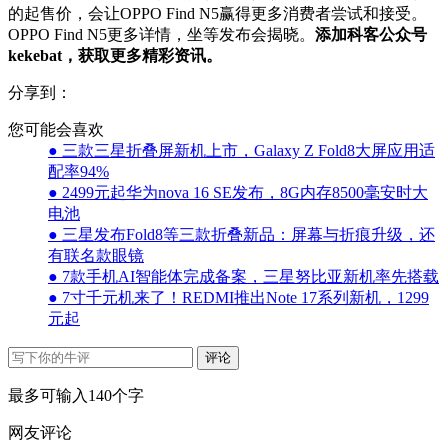
的起售价，会让OPPO Find N5赢得更多消费者尝试和接受。
OPPO Find N5更多详情，坐等发布会揭晓。
添加科客公众号
kekebat，获取更多精彩资讯。
分享到：
您可能会喜欢
● 三款三星折叠屏新机上市，Galaxy Z Fold8大屏应用适
配率94%
● 2499元起华为nova 16 SE发布，8G内存8500毫安时大
电池
● 三星发布Fold8等三款折叠新品：屏幕与折痕升级，还
有联名款眼镜
● 7款手机AI智能体完成备案，三星努比亚新机率先搭载
● 7寸千元机来了！REDMI推出Note 17系列新机，1299
元起
评论
最多可输入140个字
网友评论