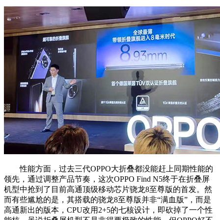
性能方面，过去三代OPPO大折叠都没能赶上同期性能的
领先，通过调整产品节奏，这次OPPO Find N5终于在折叠屏
机型中抢到了目前高通顶级移动芯片骁龙8至尊版的首发。然
而有些尴尬的是，其搭载的骁龙8至尊版并非“满血版”，而是
高通新出的版本，CPU改用2+5的七核设计，即砍掉了一个性