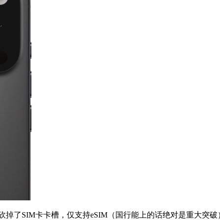
，同时直接砍掉了SIM卡卡槽，仅支持eSIM（国行能上的话绝对是重