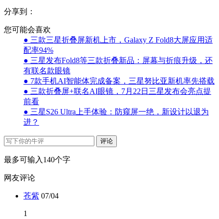
分享到：
您可能会喜欢
● 三款三星折叠屏新机上市，Galaxy Z Fold8大屏应用适
配率94%
● 三星发布Fold8等三款折叠新品：屏幕与折痕升级，还
有联名款眼镜
● 7款手机AI智能体完成备案，三星努比亚新机率先搭载
● 三款折叠屏+联名AI眼镜，7月22日三星发布会亮点提
前看
● 三星S26 Ultra上手体验：防窥屏一绝，新设计以退为
进？
评论
最多可输入140个字
网友评论
苍紫
07/04
1