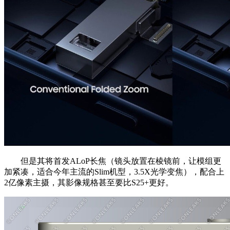
但是其将首发ALoP长焦（镜头放置在棱镜前，让模组更
加紧凑，适合今年主流的Slim机型，3.5X光学变焦），配合上
2亿像素主摄，其影像规格甚至要比S25+更好。