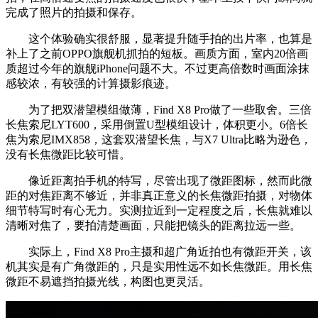
完成了照片的拍摄和保存。
这个体验确实很舒服，显著提升随手拍的出片率，也算是
补上了之前OPPO旗舰机抓拍的短板。画质方面，室内20倍画
质超过今年的旗舰iPhone问题不大。不过更高倍数时画面涂抹
感较浓，有较强的计算摄影痕迹。
为了把双潜望模组做薄，Find X8 Pro做了一些取舍。三倍
长焦索尼LYT600，采用倒置U型模组设计，体积更小。6倍长
焦为索尼IMX858，这套双潜望长焦，与X7 Ultra比略为逊色，
没有长焦微距比较可惜。
像近距离拍手机的特写，尽管出现了微距图标，然而此微
距的对焦距离不够近，并非真正意义的长焦微距拍摄，对物体
细节特写时有心无力。实测拉近到一定程度之后，长焦就难以
清晰对焦了，要拍清楚画面，只能把镜头的距离拉远一些。
实际上，Find X8 Pro主摄和超广角近拍也有微距开关，该
机其实是有广角微距的，只是实用性远不如长焦微距。用长焦
微距不易遮挡拍摄光线，构图也更灵活。