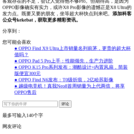
客观存在的不足，会让人觉得他不够Pro。但期待高，是因为
OPPO影像确实有实力，或许X8 Pro影像的遗憾正是X8 Ultra的
发力点。既要又要的朋友，坐等超大杯快点到来吧。
添加科客
公众号kekebat，获取更多精彩资讯。
分享到：
您可能会喜欢
● OPPO Find X9 Ultra上市销量名列前茅，更贵的超大杯
值吗？
● OPPO Pad 5 Pro上手：性能领先，生产力进阶
● OPPO K15 Pro系列发布：潮酷设计+内置风扇，简装
版便宜300元
● OPPO Find N6发布：T0级折痕，2亿哈苏影像
● 越级电竞机！真我Neo8首周销量为上代两倍，将享
OPPO售后
评论
最多可输入140个字
网友评论