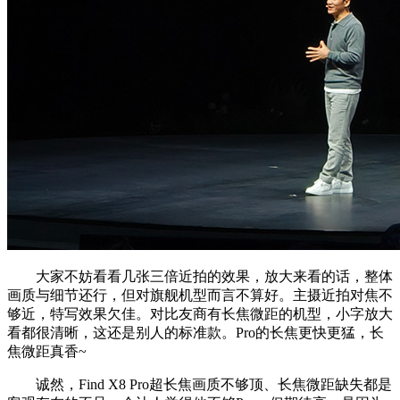
大家不妨看看几张三倍近拍的效果，放大来看的话，整体
画质与细节还行，但对旗舰机型而言不算好。主摄近拍对焦不
够近，特写效果欠佳。对比友商有长焦微距的机型，小字放大
看都很清晰，这还是别人的标准款。Pro的长焦更快更猛，长
焦微距真香~
诚然，Find X8 Pro超长焦画质不够顶、长焦微距缺失都是