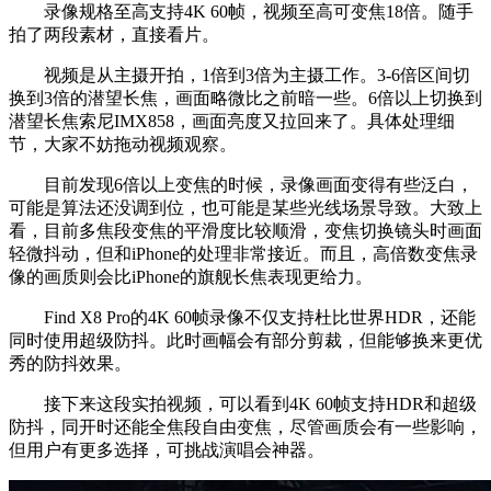
录像规格至高支持4K 60帧，视频至高可变焦18倍。随手
拍了两段素材，直接看片。
视频是从主摄开拍，1倍到3倍为主摄工作。3-6倍区间切
换到3倍的潜望长焦，画面略微比之前暗一些。6倍以上切换到
潜望长焦索尼IMX858，画面亮度又拉回来了。具体处理细
节，大家不妨拖动视频观察。
目前发现6倍以上变焦的时候，录像画面变得有些泛白，
可能是算法还没调到位，也可能是某些光线场景导致。大致上
看，目前多焦段变焦的平滑度比较顺滑，变焦切换镜头时画面
轻微抖动，但和iPhone的处理非常接近。而且，高倍数变焦录
像的画质则会比iPhone的旗舰长焦表现更给力。
Find X8 Pro的4K 60帧录像不仅支持杜比世界HDR，还能
同时使用超级防抖。此时画幅会有部分剪裁，但能够换来更优
秀的防抖效果。
接下来这段实拍视频，可以看到4K 60帧支持HDR和超级
防抖，同开时还能全焦段自由变焦，尽管画质会有一些影响，
但用户有更多选择，可挑战演唱会神器。