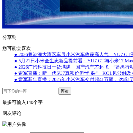
分享到：
您可能会喜欢
● 2026粤港澳大湾区车展小米汽车收获高人气，YU7 G
● 5月21日小米全生态新品提前看：YU7 GT与小米17 Ma
● 2026广汽科技日干货满满：国产汽车芯起飞，“番禺行
● 雷军直播：新一代SU7真涨价但“炸裂”！KOL风波触
● 雷军新年直播：2025年小米汽车交付超41万辆，达成
评论
最多可输入140个字
网友评论