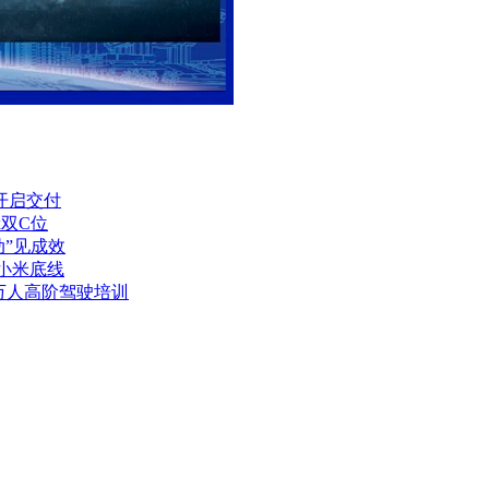
T开启交付
x双C位
动”见成效
及小米底线
1万人高阶驾驶培训