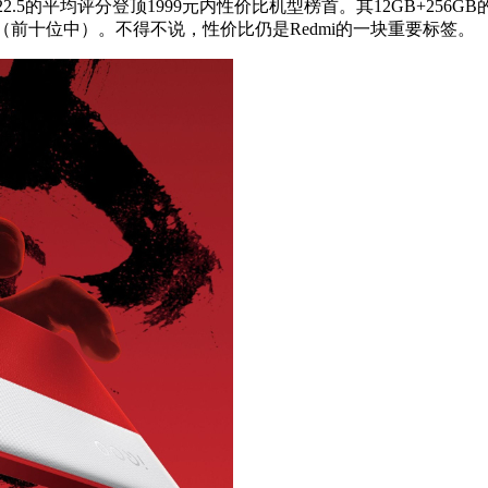
是以722.5的平均评分登顶1999元内性价比机型榜首。其12GB+2
位（前十位中）。不得不说，性价比仍是Redmi的一块重要标签。