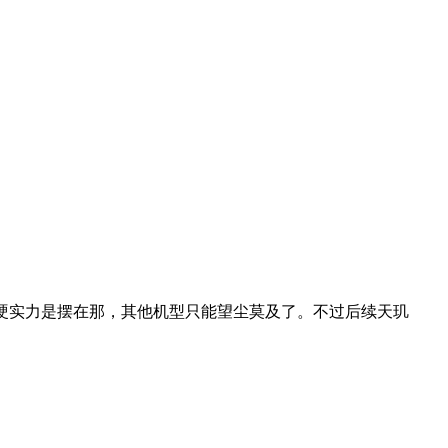
骁龙7+的硬实力是摆在那，其他机型只能望尘莫及了。不过后续天玑