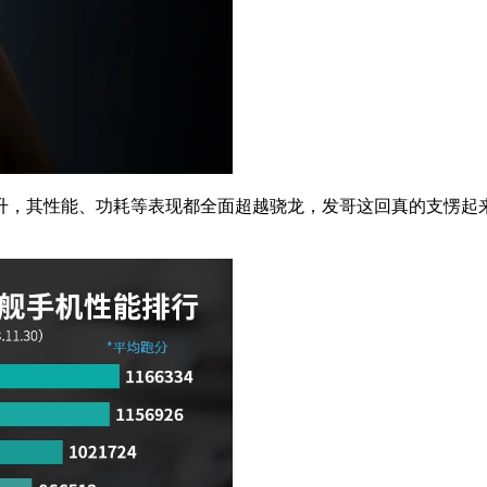
升，其性能、功耗等表现都全面超越骁龙，发哥这回真的支愣起