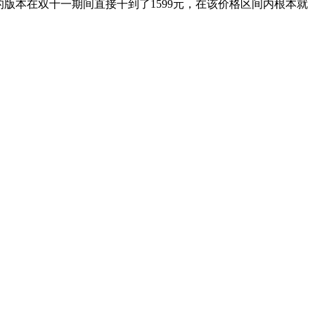
56GB的版本在双十一期间直接干到了1599元，在该价格区间内根本就