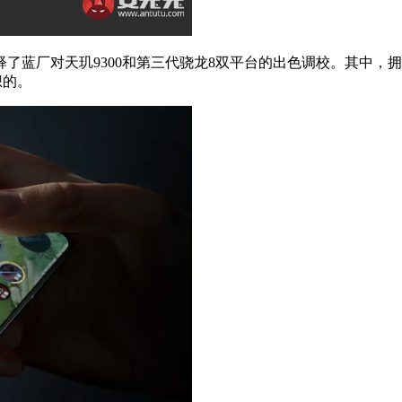
释了蓝厂对天玑9300和第三代骁龙8双平台的出色调校。其中，拥有LPD
想的。