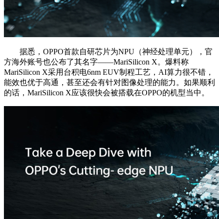
据悉，OPPO首款自研芯片为NPU（神经处理单元），官
方海外账号也公布了其名字——MariSilicon X。爆料称
MariSilicon X采用台积电6nm EUV制程工艺，AI算力很不错，
能效也优于高通，甚至还会有针对图像处理的能力。如果顺利
的话，MariSilicon X应该很快会被搭载在OPPO的机型当中。