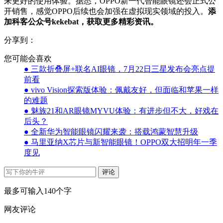
来更好的使用体验。据悉，OPPO新一代智能眼镜还会正式公
开销售，感觉OPPO后续也会加强在虚拟现实领域的投入。
添
加科客公众号kekebat，获取更多精彩资讯。
分享到：
您可能会喜欢
● 三款折叠屏+联名AI眼镜，7月22日三星发布会亮点提
前看
● vivo Vision探索版体验：佩戴友好，但面临和苹果一样
的难题
● 魅族21和AR眼镜MYVU体验：有进步但不大，好戏在
后头？
● 全新华为智能眼镜闪耀来袭：搭载鸿蒙智慧升级
● 马里亚纳X芯片与新智能眼镜！OPPO双大招明年一季
度见
评论
最多可输入140个字
网友评论