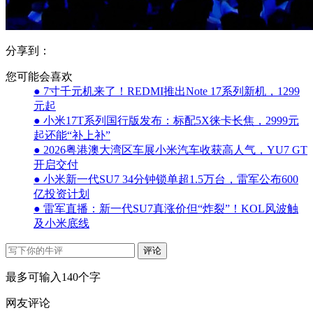
分享到：
您可能会喜欢
● 7寸千元机来了！REDMI推出Note 17系列新机，1299
元起
● 小米17T系列国行版发布：标配5X徕卡长焦，2999元
起还能“补上补”
● 2026粤港澳大湾区车展小米汽车收获高人气，YU7 GT
开启交付
● 小米新一代SU7 34分钟锁单超1.5万台，雷军公布600
亿投资计划
● 雷军直播：新一代SU7真涨价但“炸裂”！KOL风波触
及小米底线
评论
最多可输入140个字
网友评论