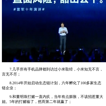
7.几乎所有手机品牌都到访过小米取经，小米知无不言，
言无不尽；
8.2014年开始启动生态链计划，六年孵化了100多家生态
链企业；
9.和董明珠打赌一直内疚，当年有点膨胀，不该招惹董大
姐。5年的打赌输了，然而第二年就赢了；