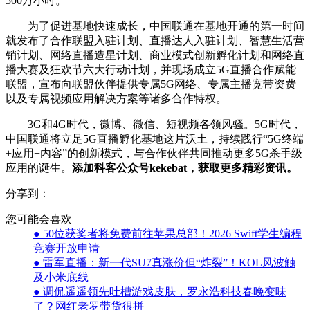
500万小时。
为了促进基地快速成长，中国联通在基地开通的第一时间
就发布了合作联盟入驻计划、直播达人入驻计划、智慧生活营
销计划、网络直播造星计划、商业模式创新孵化计划和网络直
播大赛及狂欢节六大行动计划，并现场成立5G直播合作赋能
联盟，宣布向联盟伙伴提供专属5G网络、专属主播宽带资费
以及专属视频应用解决方案等诸多合作特权。
3G和4G时代，微博、微信、短视频各领风骚。5G时代，
中国联通将立足5G直播孵化基地这片沃土，持续践行“5G终端
+应用+内容”的创新模式，与合作伙伴共同推动更多5G杀手级
应用的诞生。
添加科客公众号kekebat，获取更多精彩资讯。
分享到：
您可能会喜欢
● 50位获奖者将免费前往苹果总部！2026 Swift学生编程
竞赛开放申请
● 雷军直播：新一代SU7真涨价但“炸裂”！KOL风波触
及小米底线
● 调侃遥遥领先吐槽游戏皮肤，罗永浩科技春晚变味
了？网红老罗带货很拼