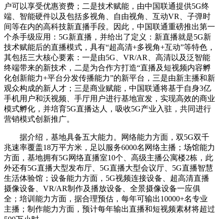
户可以享受优惠资费；二是技术赋能，由中国联通提供5G终
端、智能硬件以及包括多视角、自由视角、互动VR、子弹时
间等在内的高科技新直播手段。因此，中国联通重磅推出第一
个杀手级应用：5G新直播，并给出了定义：新直播就是5G新
技术赋能后的直播模式，具有“超高清+多视角+互动”等特色，
其包括三大核心要素：一是由5G、VR/AR、高清以及泛智能
终端带来的新技术，二是为合作方打造“直播及短视频内容孵
化创新能力+平台分发传播能力”的新平台，三是由新主播和新
观众构成的新人才；三是商业赋能，中国联通将基于自身3亿
手机用户和沃视频、手厅用户进行基地宣发，实现高效的商业
模式孵化，并培育5G直播达人，吸收5G产业入驻，共同进行
营销模式创新推广。
据介绍，基地具备五大能力。网络能力方面，双5G双千
兆速率覆盖18万平方米，足以服务6000名网络主播；场馆能力
方面，基地拥有5G网络直播室10个、高级主播公寓楼2栋，此
外还有5G直播大型发布厅、5G直播大型会议厅、5G直播智慧
生活体验馆；设备能力方面，5G视频连接设备、超高清直播
摄像设备、VR/AR制作及播放设备、全景摄像设备一应俱
全；培训能力方面，据合理预估，每年可输出10000+名专业
主播；制作能力方面，预计每年输出直播和短视频素材将超过