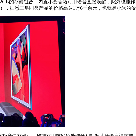
+32GB的存储组合，内置小爱音箱可用语音直接唤醒，此外也能
安装），据悉三星同类产品的价格高达1万6千余元，也就是小米的
框设计，均拥有四核64位处理器和标配蓝牙语言遥控器，32寸