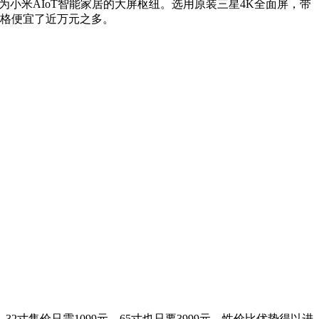
作为小米AIoT智能家居的大屏枢纽。选用原装三星4K全面屏，带
价格便宜了近万元之多。
售价只需1099元，65寸也只要3999元，性价比优势得以进