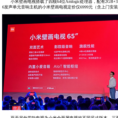
小米壁画电视搭载了四核64位Amlogic处理器，配有2GB
6发声单元音响主机的小米壁画电视定价仅6999元（含上门
至于另外四款电视为小米全面屏电视的不同尺寸版本，三面极窄边