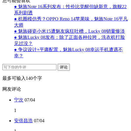
您可能会喜欢
● 魅族Note 16系列发布：性价比觉醒但缺新意，旗舰22
系列剧透
● 机圈模仿秀？OPPO Reno 14苹果味，魅族Note 16平凡
大师
● 魅族碰瓷小米15遭魅友疯狂吐槽，Lucky 08销量惨淡
● 魅族Lucky 08发布：除了正面各种拉胯，洗衣机打脸
见过没？
● 争议设计+平庸配置，魅族Lucky 08幸运手机遭遇不
幸？
评论
最多可输入140个字
网友评论
宁次
07/04
1
安倍昌浩
07/04