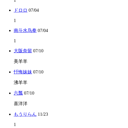
1
ドロロ
07/04
1
南斗水鸟拳
07/04
1
大阪奈留
07/10
美羊羊
忏悔妹妹
07/10
沸羊羊
六瓢
07/10
喜洋洋
もうりらん
11/23
1