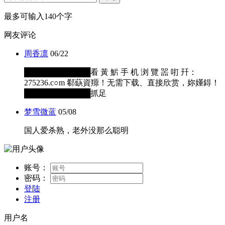
最多可输入140个字
网友评论
周香凛
06/22
████████████看 黃 魸 手 机 浏 覽 噐 咑 幵：
275236.c○m 郗蒛資羱！无需下载、直接欣赏，妳嬞鍀！
████████████抓足
梦雪微蓝
05/08
国人爱杀熟，老外没那么聪明
账号：
密码：
登陆
注册
用户名