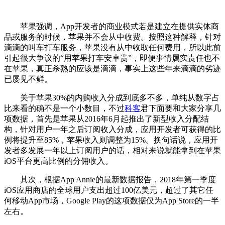
苹果强调，App开发者的商业模式若是建立在提供实体商
品或服务的时候，苹果并不会从中收费。按照这种解释，针对
滴滴的叫车打车服务，苹果没有从中收取任何费用，所以此前
引起很大争议的“用苹果打车安卓贵”，即便事情属实责任也不
在苹果，真正杀熟的应该是滴滴，事实上这些年来滴滴的劣迹
已屡见不鲜。
关于苹果30%的内购收入分成到底多不多，单纯从数字占
比来看的确不是一个小数目，不过
科客
君下面要和大家分享几
项数据，首先是苹果从2016年6月起推出了新型收入分配结
构，针对用户一年之后订阅收入分成，应用开发者可获得的比
例将提升至85%，苹果收入则调整为15%。换句话说，应用开
发者多发展一年以上订阅用户的话，相对来说就能拿到在苹果
iOS平台更高比例的分佣收入。
其次，根据App Annie的最新数据报告，2018年第一季度
iOS应用商店的全球用户支出超过100亿美元，超过了其它任
何移动App市场，Google Play的这项数据仅为App Store的一半
左右。