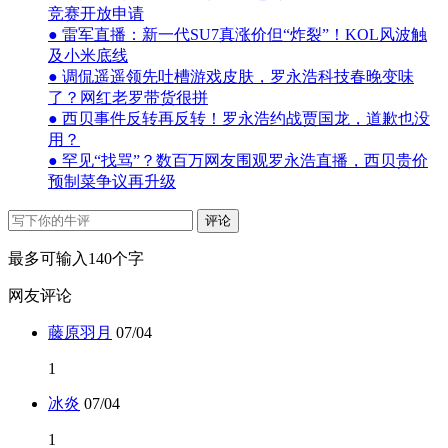
竞赛开放申请
● 雷军直播：新一代SU7真涨价但“炸裂”！KOL风波触
及小米底线
● 调侃遥遥领先吐槽游戏皮肤，罗永浩科技春晚变味
了？网红老罗带货很拼
● 西贝事件反转再反转！罗永浩约战贾国龙，道歉也没
用？
● 罕见“找骂”？数百万网友围观罗永浩直播，西贝贵价
预制菜争议再升级
评论
最多可输入140个字
网友评论
藤原羽月
07/04
1
冰炎
07/04
1