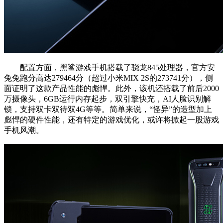
配置方面，黑鲨游戏手机搭载了骁龙845处理器，官方安
兔兔跑分高达279464分（超过小米MIX 2S的273741分），侧
面证明了这款产品性能的彪悍。此外，该机还搭载了前后2000
万摄像头，6GB运行内存起步，双引擎快充，AI人脸识别解
锁，支持双卡双待双4G等等。简单来说，“怪异”的造型加上
彪悍的硬件性能，还有特定的游戏优化，或许将掀起一股游戏
手机风潮。