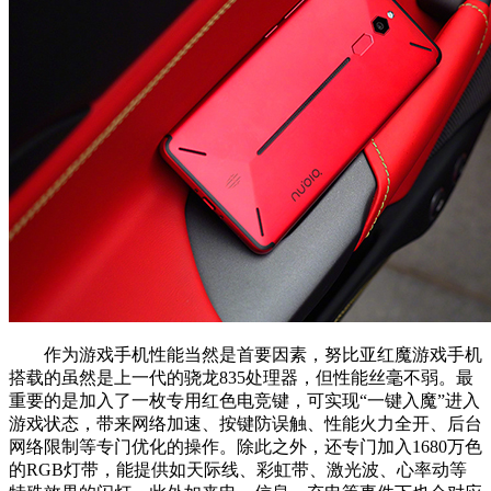
作为游戏手机性能当然是首要因素，努比亚红魔游戏手机
搭载的虽然是上一代的骁龙835处理器，但性能丝毫不弱。最
重要的是加入了一枚专用红色电竞键，可实现“一键入魔”进入
游戏状态，带来网络加速、按键防误触、性能火力全开、后台
网络限制等专门优化的操作。除此之外，还专门加入1680万色
的RGB灯带，能提供如天际线、彩虹带、激光波、心率动等