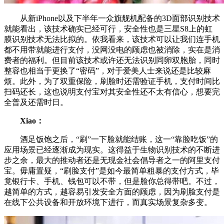
从新iPhone以及下半年一众旗舰机配备的3D面部识别技术
就能看出，该技术确实已经可行，安全性也是三星S8上的虹
膜识别技术无法比拟的。依我看来，该技术可以让我们连手机
都不用带就能进行支付，没网没电的顾虑也被消除，实在是消
费者的福利。但目前该技术或许还无法识别同卵双胞胎，同时
整容也相当于更换了“密码”，对于爱美人士来说还是比较麻
烦。此外，为了双重保险，刷脸时还需验证手机，支付时间比
扫码还长，这也说明支付宝对其安全性还不太有信心，想要完
全普及还需时日。
Xiao：
酒足饭饱之后，“刷”一下脸就能结账，这一“靠脸吃饭”的
应用场景已经逐渐成为现实。这得益于生物识别技术的不断进
步之余，最大的推动者还是无现金社会倡导者之一的阿里支付
宝。毋庸置疑，“刷脸支付”是如今最简单粗暴的支付方式，毕
竟银行卡、手机、钱包可以不带，但是脸你总得带吧。不过，
越简单的方式，越容易引发安全方面的顾虑，因为刷脸支付是
在线下公共设备和开放环境下进行，而真实场景复杂多变。