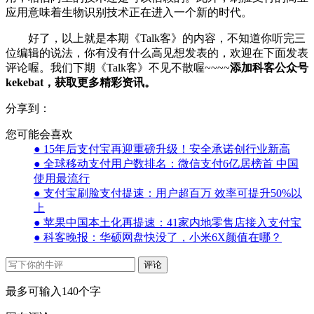
应用意味着生物识别技术正在进入一个新的时代。
好了，以上就是本期《Talk客》的内容，不知道你听完三
位编辑的说法，你有没有什么高见想发表的，欢迎在下面发表
评论喔。我们下期《Talk客》不见不散喔~~~~
添加科客公众号
kekebat，获取更多精彩资讯。
分享到：
您可能会喜欢
● 15年后支付宝再迎重磅升级！安全承诺创行业新高
● 全球移动支付用户数排名：微信支付6亿居榜首 中国
使用最流行
● 支付宝刷脸支付提速：用户超百万 效率可提升50%以
上
● 苹果中国本土化再提速：41家内地零售店接入支付宝
● 科客晚报：华硕网盘快没了，小米6X颜值在哪？
评论
最多可输入140个字