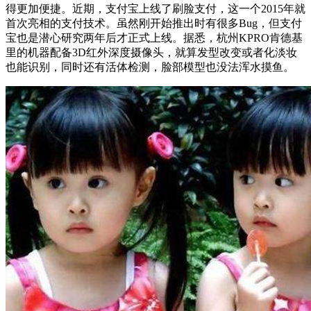
得更加便捷。近期，支付宝上线了刷脸支付，这一个2015年就
首次亮相的支付技术。虽然刚开始推出时有很多Bug，但支付
宝也是潜心研究两年后才正式上线。据悉，杭州KPRO肯德基
里的机器配备3D红外深度摄像头，就算发型改变或者化淡妆
也能识别，同时还有活体检测，脸部模型也没法浑水摸鱼。