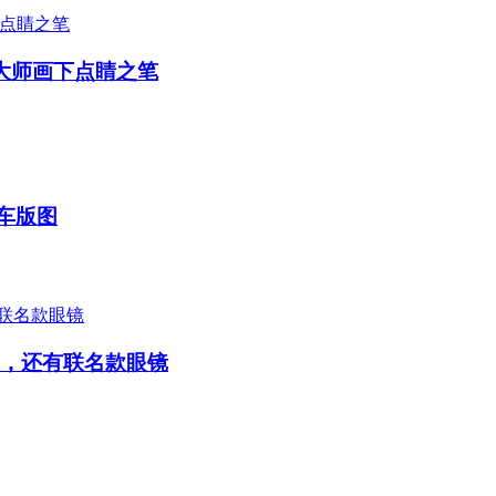
非凡大师画下点睛之笔
车版图
级，还有联名款眼镜