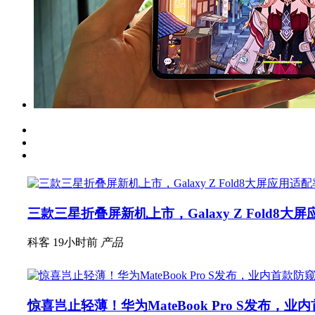
三款三星折叠屏新机上市，Galaxy Z Fold8大
科客
19小时前
产品
惊喜岂止轻薄！华为MateBook Pro S发布，业