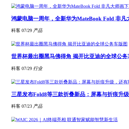
鸿蒙电脑一周年，全新华为MateBook Fold 
科客
07/29
产品
世界杯最出圈黑马佛得角 揭开比亚迪的全球公务
科客
07/29
行业
三星发布Fold8等三款折叠新品：屏幕与折痕升
科客
07/23
产品