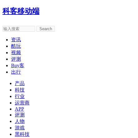
科客移动端
Search
资讯
酷玩
视频
评测
Buy客
出行
产品
科技
行业
运营商
APP
评测
人物
游戏
黑科技