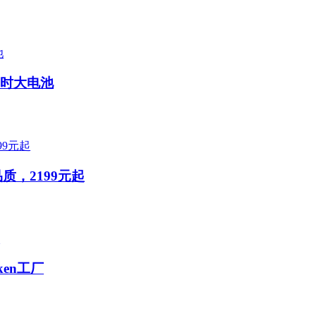
毫安时大电池
质，2199元起
en工厂